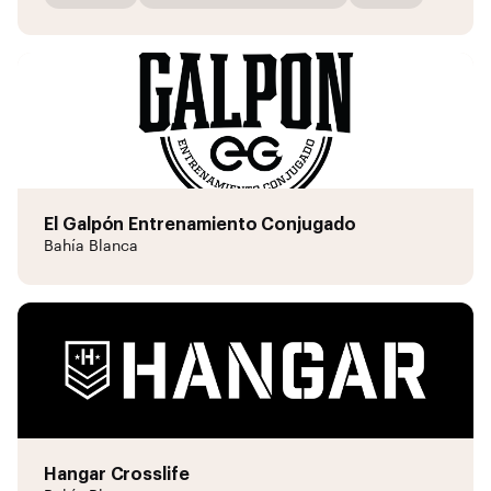
El Galpón Entrenamiento Conjugado
Bahía Blanca
Hangar Crosslife