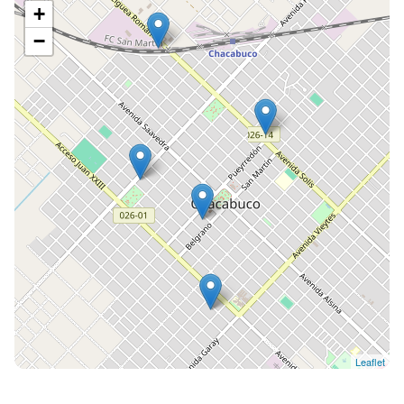
+
−
Leaflet