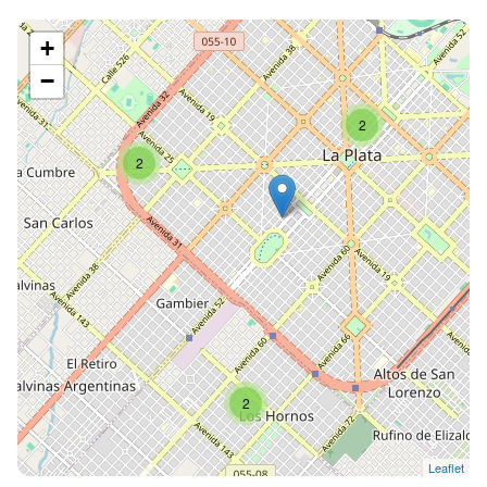
+
−
2
2
2
Leaflet