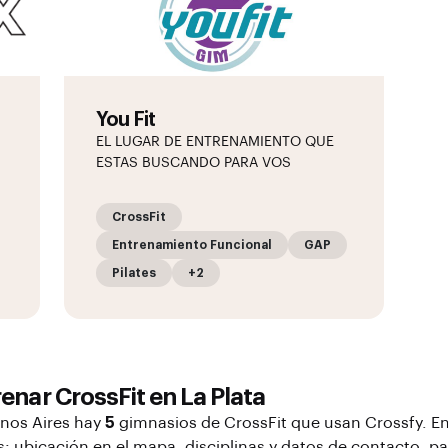
You Fit
EL LUGAR DE ENTRENAMIENTO QUE
ESTAS BUSCANDO PARA VOS
CrossFit
Entrenamiento Funcional
GAP
Pilates
+2
renar
CrossFit
en
La Plata
enos Aires
hay
5
gimnasios de
CrossFit
que usan Crossfy. En
: ubicación en el mapa, disciplinas y datos de contacto, par