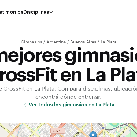
stimonios
Disciplinas
Gimnasios
/
Argentina
/
Buenos Aires
/
La Plata
mejores gimnasi
rossFit en La Pla
de
CrossFit
en
La Plata
. Compará disciplinas, ubicació
encontrá dónde entrenar.
Ver todos los gimnasios en
La Plata