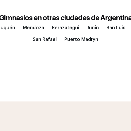
Gimnasios en otras ciudades de
Argentin
euquén
Mendoza
Berazategui
Junín
San Luis
San Rafael
Puerto Madryn