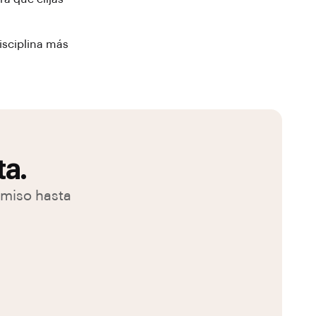
disciplina más
ta.
omiso hasta