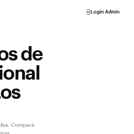
Login Admin
os de
ional
Los
des
. Compará
enar.