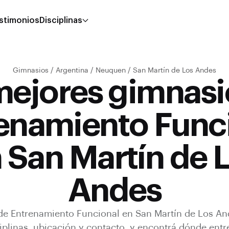
stimonios
Disciplinas
Gimnasios
/
Argentina
/
Neuquen
/
San Martín de Los Andes
mejores gimnasi
enamiento Func
 San Martín de 
Andes
de
Entrenamiento Funcional
en
San Martín de Los An
iplinas, ubicación y contacto, y encontrá dónde entr