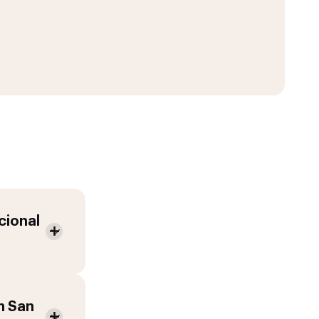
cional
n
San