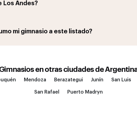
e Los Andes
?
mo mi gimnasio a este listado?
Gimnasios en otras ciudades de
Argentin
euquén
Mendoza
Berazategui
Junín
San Luis
San Rafael
Puerto Madryn