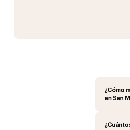
¿Cómo me
en
San M
¿Cuántos