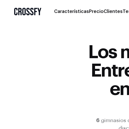
Características
Precio
Clientes
Te
Los 
Entr
en
6
gimnasios 
disc