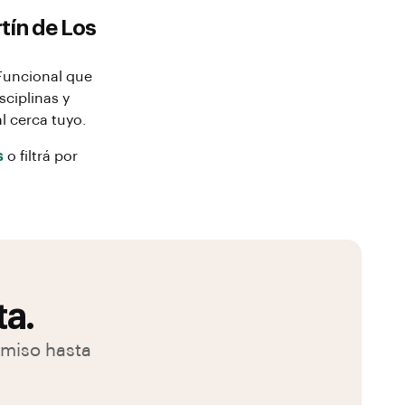
tín de Los
Funcional
que
sciplinas y
l
cerca tuyo.
s
o filtrá por
ta.
omiso hasta