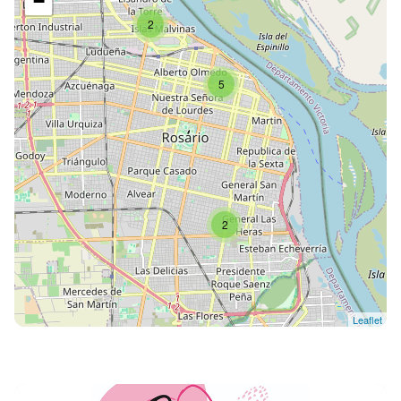
−
2
5
2
Leaflet