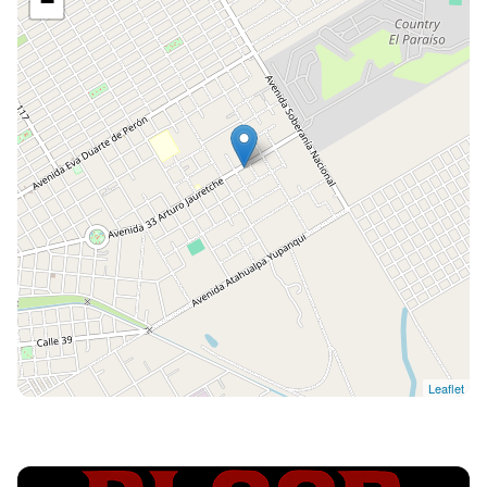
−
Leaflet