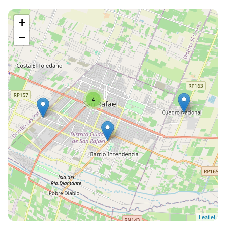
+
−
4
Leaflet