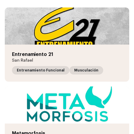
Entrenamiento 21
San Rafael
Entrenamiento Funcional
Musculación
Metamorfosis