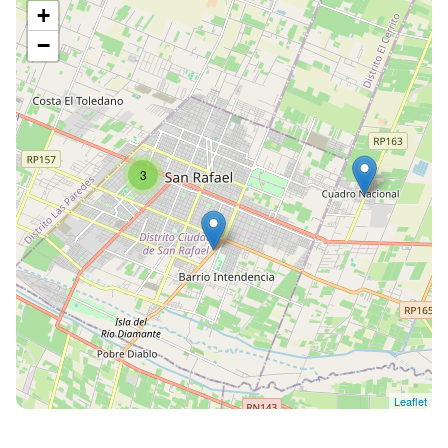
+
−
3
Leaflet