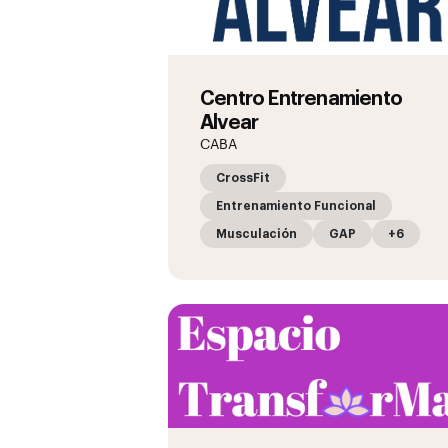
Centro Entrenamiento
Alvear
CABA
CrossFit
Entrenamiento Funcional
Musculación
GAP
+6