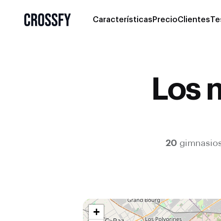
Características
Precio
Clientes
Te
Los 
20
gimnasio
+