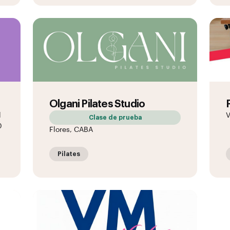
Olgani Pilates Studio
l
V
Clase de prueba
0
Flores, CABA
Pilates