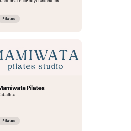
unctional FullBody) fusiona los…
Pilates
Mamiwata Pilates
aballito
Pilates