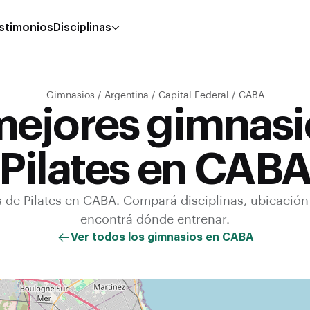
stimonios
Disciplinas
Gimnasios
/
Argentina
/
Capital Federal
/
CABA
mejores gimnasi
Pilates en CAB
s de
Pilates
en
CABA
. Compará disciplinas, ubicación
encontrá dónde entrenar.
Ver todos los gimnasios en
CABA