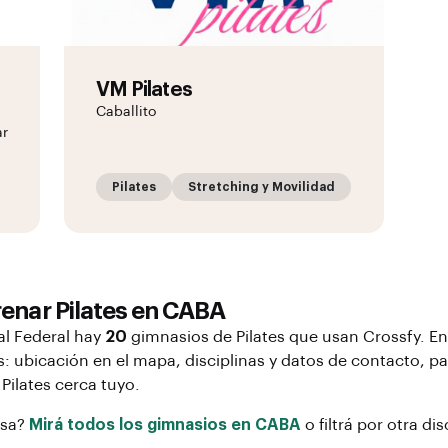
VM Pilates
Caballito
ar
Pilates
Stretching y Movilidad
renar
Pilates
en
CABA
al Federal
hay
20
gimnasios de
Pilates
que usan Crossfy. En
: ubicación en el mapa, disciplinas y datos de contacto, par
r
Pilates
cerca tuyo.
osa?
Mirá todos los gimnasios en
CABA
o filtrá por otra di